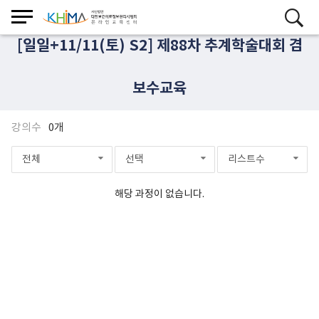
[일일+11/11(토) S2] 제88차 추계학술대회 겸
보수교육
강의수
0개
전체
선택
리스트수
해당 과정이 없습니다.