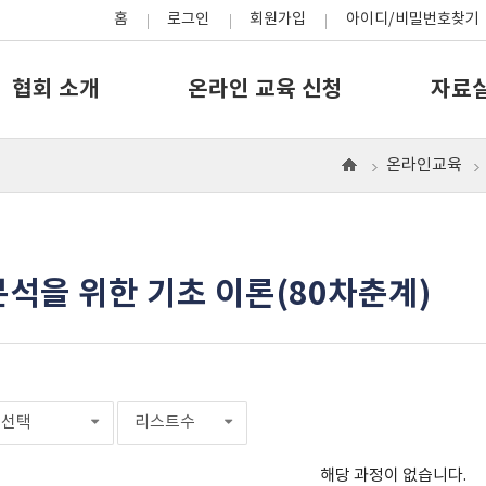
홈
로그인
회원가입
아이디/비밀번호찾기
협회 소개
온라인 교육 신청
자료
온라인교육
으
로
석을 위한 기초 이론(80차춘계)
선택
리스트수
해당 과정이 없습니다.