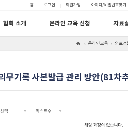
홈
로그인
회원가입
아이디/비밀번호찾기
협회 소개
온라인 교육 신청
자료
온라인교육
의료정
으
로
의무기록 사본발급 관리 방안(81차
선택
리스트수
해당 과정이 없습니다.